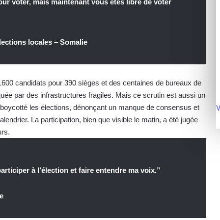
our voter, mais maintenant vous êtes libre de voter
ections locales
–
Somalie
e 1600 candidats pour 390 sièges et des centaines de bureaux de
ée par des infrastructures fragiles. Mais ce scrutin est aussi un
V
ont boycotté les élections, dénonçant un manque de consensus et
ndrier. La participation, bien que visible le matin, a été jugée
urs.
rticiper à l’élection et faire entendre ma voix.”
e