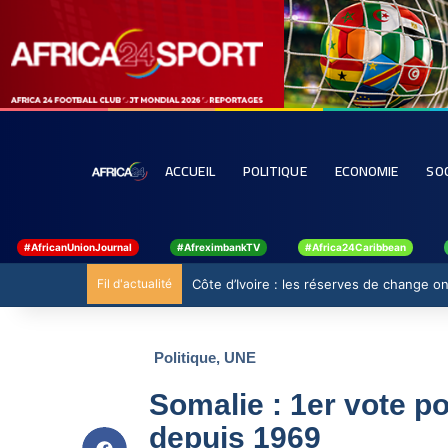
ACCUEIL
POLITIQUE
ECONOMIE
SO
#AfricanUnionJournal
#AfreximbankTV
#Africa24Caribbean
Fil d'actualité
Côte d’Ivoire : les réserves de change ont
Politique
,
UNE
Somalie : 1er vote po
depuis 1969