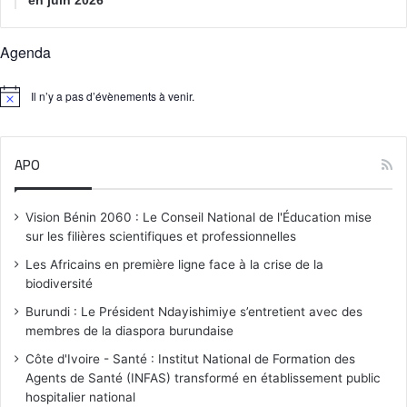
Agenda
Il n’y a pas d’évènements à venir.
N
o
t
i
APO
c
e
Vision Bénin 2060 : Le Conseil National de l'Éducation mise
sur les filières scientifiques et professionnelles
Les Africains en première ligne face à la crise de la
biodiversité
Burundi : Le Président Ndayishimiye s’entretient avec des
membres de la diaspora burundaise
Côte d'Ivoire - Santé : Institut National de Formation des
Agents de Santé (INFAS) transformé en établissement public
hospitalier national