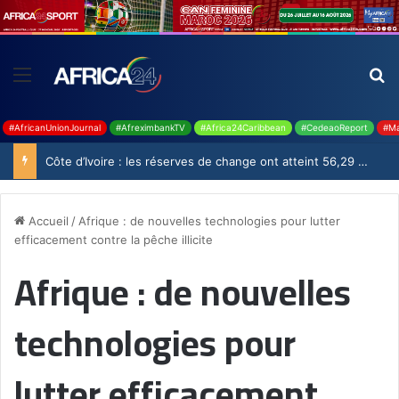
#AfricanUnionJournal
#AfreximbankTV
#Africa24Caribbean
#CedeaoReport
#Ma
Côte d’Ivoire : les réserves de change ont atteint 56,29 milliards USD en juillet
Accueil
/
Afrique : de nouvelles technologies pour lutter
efficacement contre la pêche illicite
Afrique : de nouvelles
technologies pour
lutter efficacement