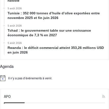
rizicole
5 août 2026
Tunisie : 352 000 tonnes d’huile d’olive exportées entre
novembre 2025 et fin juin 2026
5 août 2026
Tchad : le gouvernement table sur une croissance
économique de 7,3 % en 2027
5 août 2026
Rwanda : le déficit commercial atteint 353,26 millions USD
en juin 2026
Agenda
Il n’y a pas d’évènements à venir.
N
o
t
i
APO
c
e