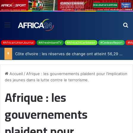
#AfricanUnionJournal
#AfreximbankTV
#Africa24Caribbean
#CedeaoReport
#Ma
Côte d’Ivoire : les réserves de change ont atteint 56,29 milliards USD en juillet
Accueil
/
Afrique : les gouvernements plaident pour l’implication
des jeunes dans la lutte contre le terrorisme.
Afrique : les
gouvernements
plaident pour