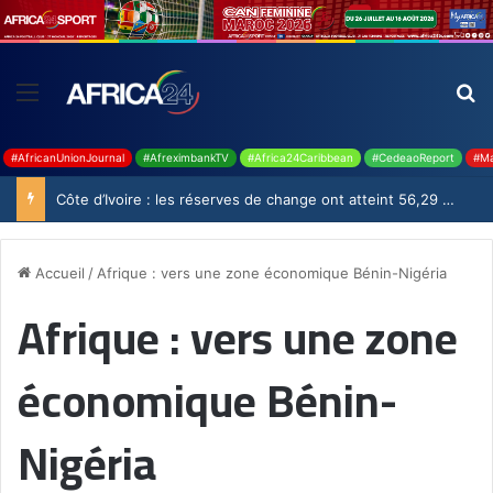
#AfricanUnionJournal
#AfreximbankTV
#Africa24Caribbean
#CedeaoReport
#Ma
Côte d’Ivoire : les réserves de change ont atteint 56,29 milliards USD en juillet
Accueil
/
Afrique : vers une zone économique Bénin-Nigéria
Afrique : vers une zone
économique Bénin-
Nigéria