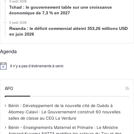
5 août 2026
Tchad : le gouvernement table sur une croissance
économique de 7,3 % en 2027
5 août 2026
Rwanda : le déficit commercial atteint 353,26 millions USD
en juin 2026
Agenda
Il n’y a pas d’évènements à venir.
N
o
t
i
APO
c
e
Bénin : Développement de la nouvelle cité de Ouèdo à
Abomey-Calavi : Le Gouvernement construit 60 nouvelles
salles de classe au CEG La Verdure
Bénin - Enseignements Maternel et Primaire : Le Ministre
Armand Kuyema NATTA mobilise les acteurs du Zou et des