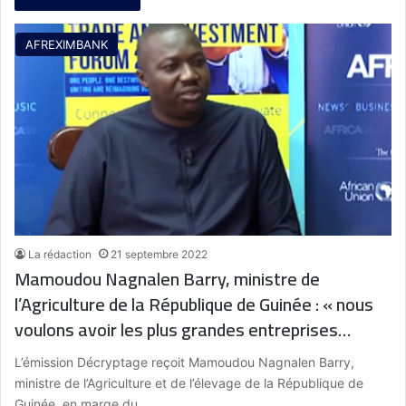
AFREXIMBANK
La rédaction
21 septembre 2022
Mamoudou Nagnalen Barry, ministre de
l’Agriculture de la République de Guinée : « nous
voulons avoir les plus grandes entreprises
agricoles, parce que nous avons beaucoup plus
L’émission Décryptage reçoit Mamoudou Nagnalen Barry,
de potentiel »
ministre de l’Agriculture et de l’élevage de la République de
Guinée, en marge du…