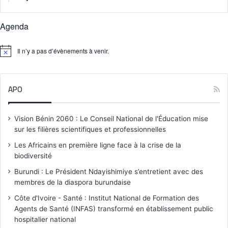
Agenda
Il n’y a pas d’évènements à venir.
N
o
t
i
APO
c
e
Vision Bénin 2060 : Le Conseil National de l'Éducation mise
sur les filières scientifiques et professionnelles
Les Africains en première ligne face à la crise de la
biodiversité
Burundi : Le Président Ndayishimiye s’entretient avec des
membres de la diaspora burundaise
Côte d'Ivoire - Santé : Institut National de Formation des
Agents de Santé (INFAS) transformé en établissement public
hospitalier national