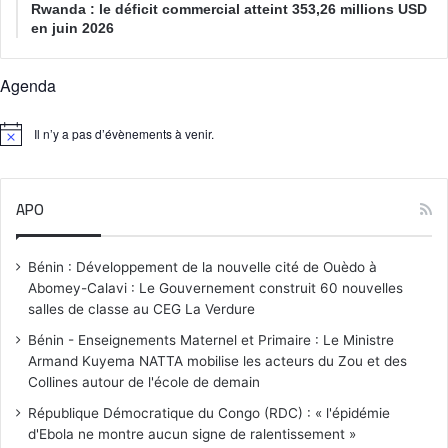
Rwanda : le déficit commercial atteint 353,26 millions USD
en juin 2026
Agenda
Il n’y a pas d’évènements à venir.
N
o
t
i
APO
c
e
Bénin : Développement de la nouvelle cité de Ouèdo à
Abomey-Calavi : Le Gouvernement construit 60 nouvelles
salles de classe au CEG La Verdure
Bénin - Enseignements Maternel et Primaire : Le Ministre
Armand Kuyema NATTA mobilise les acteurs du Zou et des
Collines autour de l'école de demain
République Démocratique du Congo (RDC) : « l'épidémie
d'Ebola ne montre aucun signe de ralentissement »