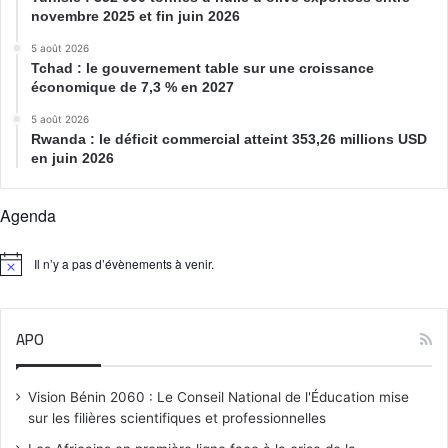
novembre 2025 et fin juin 2026
5 août 2026
Tchad : le gouvernement table sur une croissance
économique de 7,3 % en 2027
5 août 2026
Rwanda : le déficit commercial atteint 353,26 millions USD
en juin 2026
Agenda
Il n’y a pas d’évènements à venir.
N
o
t
i
APO
c
e
Vision Bénin 2060 : Le Conseil National de l'Éducation mise
sur les filières scientifiques et professionnelles