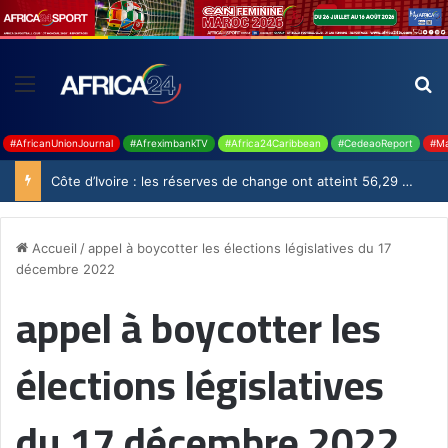
#AfricanUnionJournal
#AfreximbankTV
#Africa24Caribbean
#CedeaoReport
#Ma
Côte d’Ivoire : les réserves de change ont atteint 56,29 milliards USD en juillet
Accueil
/
appel à boycotter les élections législatives du 17
décembre 2022
appel à boycotter les
élections législatives
du 17 décembre 2022