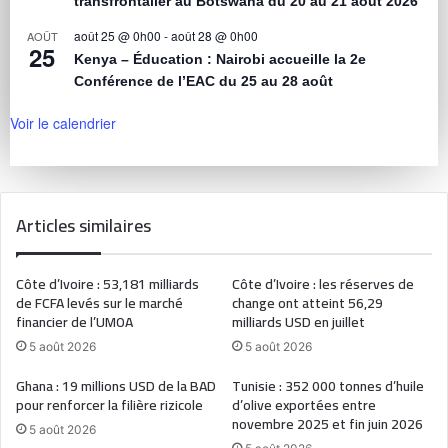
transfrontalier au Botswana du 20 au 21 août 2026
août 25 @ 0h00
-
août 28 @ 0h00
AOÛT
25
Kenya – Éducation : Nairobi accueille la 2e
Conférence de l’EAC du 25 au 28 août
Voir le calendrier
Articles similaires
Côte d’Ivoire : 53,181 milliards
Côte d’Ivoire : les réserves de
de FCFA levés sur le marché
change ont atteint 56,29
financier de l’UMOA
milliards USD en juillet
5 août 2026
5 août 2026
Ghana : 19 millions USD de la BAD
Tunisie : 352 000 tonnes d’huile
pour renforcer la filière rizicole
d’olive exportées entre
novembre 2025 et fin juin 2026
5 août 2026