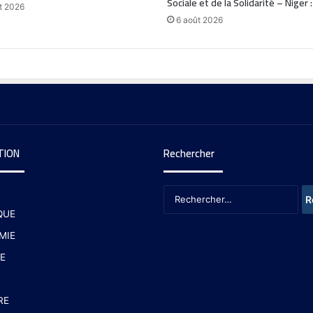
Sociale et de la Solidarité – Niger 
t 2026
6 août 2026
TION
Rechercher
QUE
MIE
E
RE