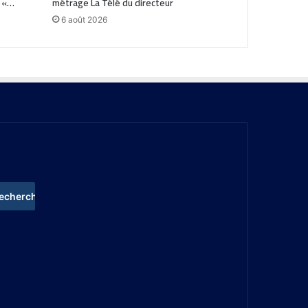
: «…
métrage La Télé du directeur
6 août 2026