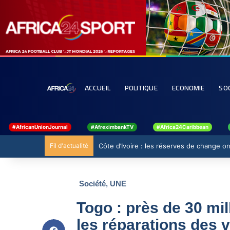
ACCUEIL
POLITIQUE
ECONOMIE
SO
#AfricanUnionJournal
#AfreximbankTV
#Africa24Caribbean
Fil d'actualité
Côte d’Ivoire : les réserves de change ont
Société
,
UNE
Togo : près de 30 mi
les réparations des 