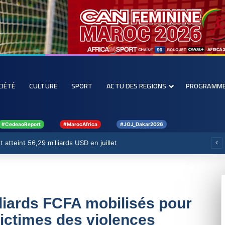
CIÉTÉ
CULTURE
SPORT
ACTU DES REGIONS
PROGRAMM
#CedeaoReport
#MarocAfrica
#JOJ_Dakar2026
 atteint 56,29 milliards USD en juillet
lliards FCFA mobilisés pour
victimes des violences