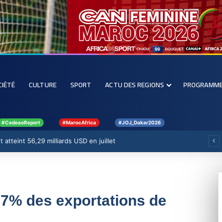
CIÉTÉ
CULTURE
SPORT
ACTU DES REGIONS
PROGRAMM
#CedeaoReport
#MarocAfrica
#JOJ_Dakar2026
 atteint 56,29 milliards USD en juillet
27% des exportations de