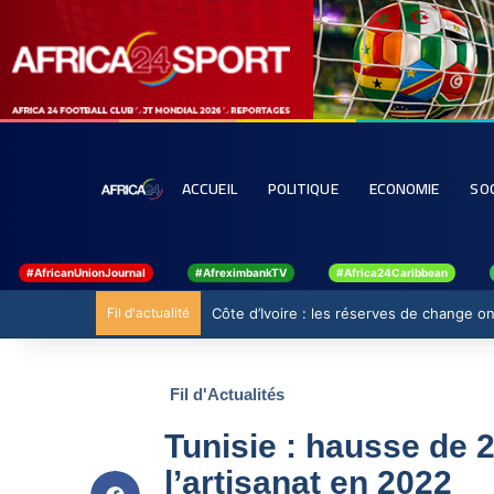
ACCUEIL
POLITIQUE
ECONOMIE
SO
#AfricanUnionJournal
#AfreximbankTV
#Africa24Caribbean
Fil d'actualité
Côte d’Ivoire : les réserves de change ont
Fil d'Actualités
Tunisie : hausse de 
l’artisanat en 2022