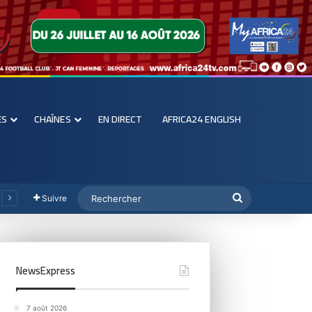
ES
CHAÎNES
EN DIRECT
AFRICA24 ENGLISH
Suivre
NewsExpress
7 août 2026