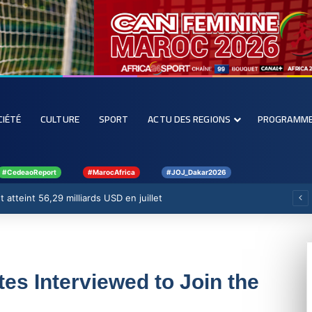
CIÉTÉ
CULTURE
SPORT
ACTU DES REGIONS
PROGRAMM
#CedeaoReport
#MarocAfrica
#JOJ_Dakar2026
 atteint 56,29 milliards USD en juillet
es Interviewed to Join the