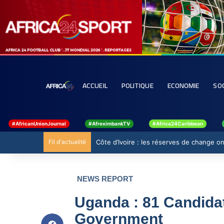
ACCUEIL
POLITIQUE
ECONOMIE
SO
#AfricanUnionJournal
#AfreximbankTV
#Africa24Caribbean
Fil d'actualité
Côte d’Ivoire : les réserves de change ont
NEWS REPORT
Uganda : 81 Candidat
Government