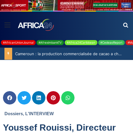
#AfricanUnionJournal
#AfreximbankTV
#Africa24Caribbean
#CedeaoReport
#Ma
Cameroun : la production commercialisée de cacao a chuté de 19,9% durant la saison 2025-2026
Dossiers
,
L'INTERVIEW
Youssef Rouissi, Directeur