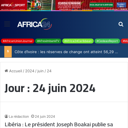
#AfricanUnionJournal
#AfreximbankTV
#Africa24Caribbean
#CedeaoReport
#Ma
Côte d’Ivoire : les réserves de change ont atteint 56,29 milliards USD en juillet
Accueil
/
2024
/
juin
/
24
Jour :
24 juin 2024
La rédaction
24 juin 2024
Libéria : Le président Joseph Boakai publie sa