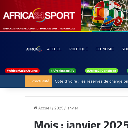
ACCUEIL
POLITIQUE
ECONOMIE
SO
#AfricanUnionJournal
#AfreximbankTV
#Africa24Caribbean
Fil d'actualité
Côte d’Ivoire : les réserves de change ont
Accueil
/
2025
/
janvier
Mois :
janvier 202