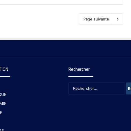
Page suivante
TION
Rechercher
QUE
MIE
E
RE