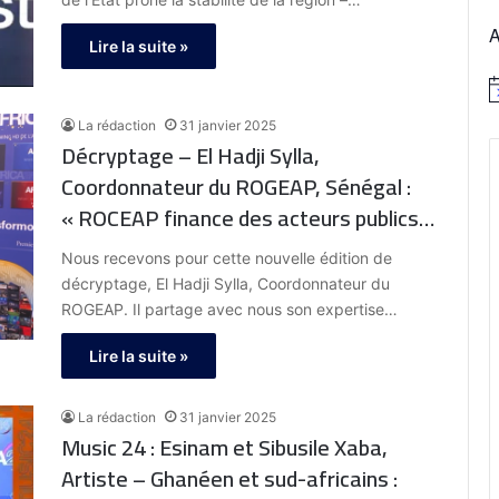
Lire la suite »
N
o
La rédaction
31 janvier 2025
t
Décryptage – El Hadji Sylla,
i
c
Coordonnateur du ROGEAP, Sénégal :
e
« ROCEAP finance des acteurs publics
et privés afin de permettre aux
Nous recevons pour cette nouvelle édition de
populations d’avoir accès à
décryptage, El Hadji Sylla, Coordonnateur du
l’électricité »
ROGEAP. Il partage avec nous son expertise…
Lire la suite »
La rédaction
31 janvier 2025
Music 24 : Esinam et Sibusile Xaba,
Artiste – Ghanéen et sud-africains :