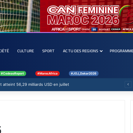
CIÉTÉ
CULTURE
SPORT
ACTU DES REGIONS
PROGRAMM
#CedeaoReport
#MarocAfrica
#JOJ_Dakar2026
 atteint 56,29 milliards USD en juillet
5