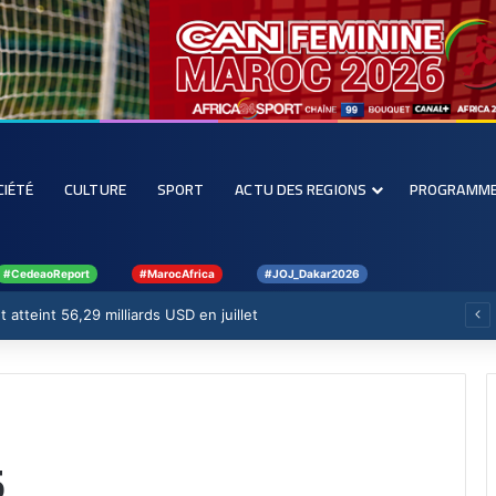
CIÉTÉ
CULTURE
SPORT
ACTU DES REGIONS
PROGRAMM
#CedeaoReport
#MarocAfrica
#JOJ_Dakar2026
 atteint 56,29 milliards USD en juillet
5