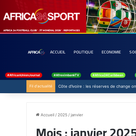
ACCUEIL
POLITIQUE
ECONOMIE
SO
#AfricanUnionJournal
#AfreximbankTV
#Africa24Caribbean
Fil d'actualité
Côte d’Ivoire : les réserves de change ont
Accueil
/
2025
/
janvier
Mois :
janvier 202