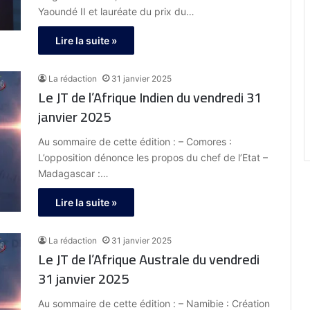
impactant ainsi l’économie des pays en
Yaoundé II et lauréate du prix du…
développement. Il est crucial d’élaborer
Lire la suite »
des politiques pour atténuer ces effets
et protéger les intérêts africains »
La rédaction
31 janvier 2025
Le JT de l’Afrique Indien du vendredi 31
janvier 2025
Au sommaire de cette édition : – Comores :
L’opposition dénonce les propos du chef de l’Etat –
Madagascar :…
Lire la suite »
La rédaction
31 janvier 2025
Le JT de l’Afrique Australe du vendredi
31 janvier 2025
Au sommaire de cette édition : – Namibie : Création