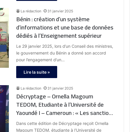
La rédaction
31 janvier 2025
Bénin : création d’un système
d’informations et une base de données
dédiés à l’Enseignement supérieur
Le 29 janvier 2025, lors d’un Conseil des ministres,
le gouvernement du Bénin a donné son accord
pour l’engagement d’un…
Lire la suite »
La rédaction
31 janvier 2025
Décryptage – Ornella Magoum
TEDOM, Etudiante à l’Université de
Yaoundé I – Cameroun : « Les sanctions
des pays développés peuvent pousser
Dans cette édition de Décryptage reçoit Ornella
les investisseurs à se retirer,
Magoum TEDOM, étudiante à l’Université de