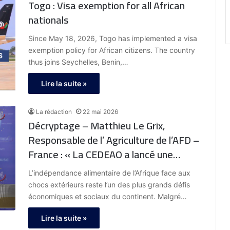
Togo : Visa exemption for all African
nationals
Since May 18, 2026, Togo has implemented a visa
exemption policy for African citizens. The country
thus joins Seychelles, Benin,…
Lire la suite »
La rédaction
22 mai 2026
Décryptage – Matthieu Le Grix,
Responsable de l’ Agriculture de l’AFD –
France : « La CEDEAO a lancé une
offensive visant à réduire la
L’indépendance alimentaire de l’Afrique face aux
dépendance de l’Afrique de l’Ouest aux
chocs extérieurs reste l’un des plus grands défis
importations de lait, en soutenant la
économiques et sociaux du continent. Malgré…
production et la transformation
Lire la suite »
locales. L’initiative entend fédérer