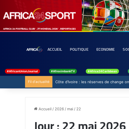
ACCUEIL
POLITIQUE
ECONOMIE
SO
#AfricanUnionJournal
#AfreximbankTV
#Africa24Caribbean
Fil d'actualité
Côte d’Ivoire : les réserves de change ont
Accueil
/
2026
/
mai
/
22
Jour :
22 mai 2026