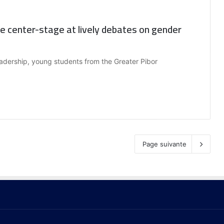
États et organisations autour de la
filière laitière régionale. »
 center-stage at lively debates on gender
eadership, young students from the Greater Pibor
Page suivante