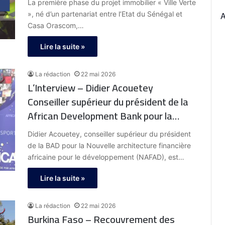
La première phase du projet immobilier « Ville Verte
», né d’un partenariat entre l’Etat du Sénégal et
Casa Orascom,…
Lire la suite »
La rédaction
22 mai 2026
L’Interview – Didier Acouetey
Conseiller supérieur du président de la
African Development Bank pour la
NAFAD – Togo : » La Nouvelle
Didier Acouetey, conseiller supérieur du président
architecture financière africaine pour le
de la BAD pour la Nouvelle architecture financière
développement, initiée par la BAD, se
africaine pour le développement (NAFAD), est…
veut une réponse à la fragmentation
Lire la suite »
du système financier africain. »
La rédaction
22 mai 2026
Burkina Faso – Recouvrement des