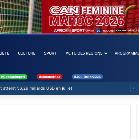
CIÉTÉ
CULTURE
SPORT
ACTU DES REGIONS
PROGRAMM
#CedeaoReport
#MarocAfrica
#JOJ_Dakar2026
 atteint 56,29 milliards USD en juillet