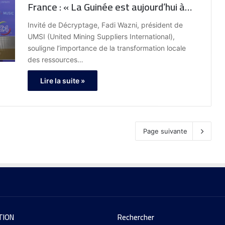
France : « La Guinée est aujourd’hui à
pied d’œuvre pour reconstruire ses
Invité de Décryptage, Fadi Wazni, président de
raffineries et transformer ses
UMSI (United Mining Suppliers International),
matières premières, une priorité
souligne l’importance de la transformation locale
nationale. Nous sommes pleinement
des ressources…
engagés dans cette démarche. Pour la
Lire la suite »
France, il s’agira de sécuriser les
intrants stratégiques dans une période
troublée. »
Page suivante
TION
Rechercher