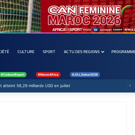
CIÉTÉ
CULTURE
SPORT
ACTU DES REGIONS
PROGRAMM
#CedeaoReport
#MarocAfrica
#JOJ_Dakar2026
 atteint 56,29 milliards USD en juillet