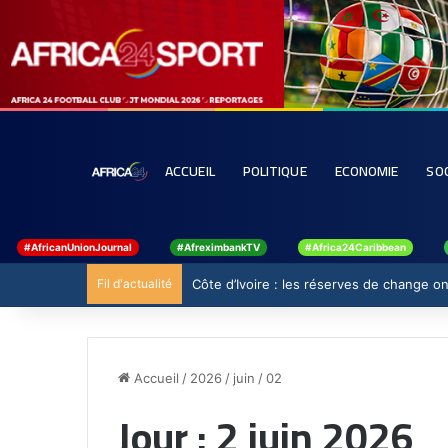
ACCUEIL
POLITIQUE
ECONOMIE
SO
#AfricanUnionJournal
#AfreximbankTV
#Africa24Caribbean
Fil d'actualité
Côte d’Ivoire : les réserves de change ont
Accueil
/
2026
/
juin
/
02
Jour :
2 juin 2026