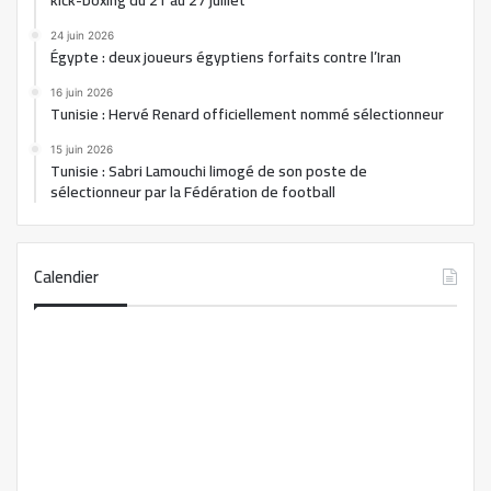
kick-boxing du 21 au 27 juillet
24 juin 2026
Égypte : deux joueurs égyptiens forfaits contre l’Iran
16 juin 2026
Tunisie : Hervé Renard officiellement nommé sélectionneur
15 juin 2026
Tunisie : Sabri Lamouchi limogé de son poste de
sélectionneur par la Fédération de football
Calendier