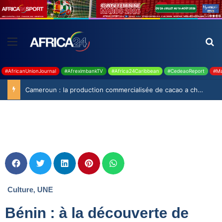
#AfricanUnionJournal
#AfreximbankTV
#Africa24Caribbean
#CedeaoReport
#Ma
Cameroun : la production commercialisée de cacao a chuté de 19,9% durant la saison 2025-2026
Culture
,
UNE
Bénin : à la découverte de