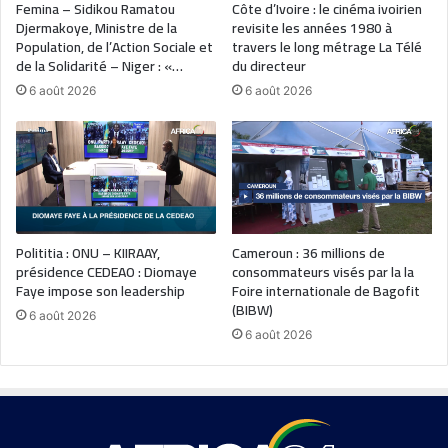
Femina – Sidikou Ramatou
Côte d’Ivoire : le cinéma ivoirien
Djermakoye, Ministre de la
revisite les années 1980 à
Population, de l’Action Sociale et
travers le long métrage La Télé
de la Solidarité – Niger : «…
du directeur
6 août 2026
6 août 2026
Polititia : ONU – KIIRAAY,
Cameroun : 36 millions de
présidence CEDEAO : Diomaye
consommateurs visés par la la
Faye impose son leadership
Foire internationale de Bagofit
(BIBW)
6 août 2026
6 août 2026