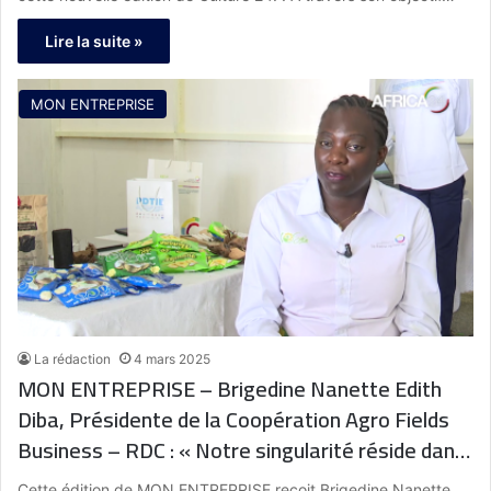
Lire la suite »
MON ENTREPRISE
La rédaction
4 mars 2025
MON ENTREPRISE – Brigedine Nanette Edith
Diba, Présidente de la Coopération Agro Fields
Business – RDC : « Notre singularité réside dans
la valorisation unique de nos fruits tropicaux, un
Cette édition de MON ENTREPRISE reçoit Brigedine Nanette