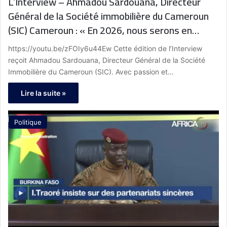
L’Interview – Ahmadou Sardouana, Directeur
Général de la Société immobilière du Cameroun
(SIC) Cameroun : « En 2026, nous serons en
mesure de produire plus de 1 000 logements par
https://youtu.be/zFOIy6u44Ew Cette édition de l’Interview
an, un objectif ambitieux mais réalisable »
reçoit Ahmadou Sardouana, Directeur Général de la Société
Immobilière du Cameroun (SIC). Avec passion et…
Lire la suite »
Politique