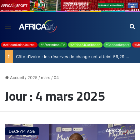
#AfricanUnionJournal
#AfreximbankTV
#Africa24Caribbean
#CedeaoReport
#Ma
Côte d’Ivoire : les réserves de change ont atteint 56,29 milliards USD en juillet
Accueil
/
2025
/
mars
/
04
Jour :
4 mars 2025
DECRYPTAGE