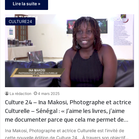
Lire la suite »
CULTURE24
La rédaction
4 mars 2025
Culture 24 – Ina Makosi, Photographe et actrice
Culturelle – Sénégal : « J’aime les livres, j’aime
me documenter parce que cela me permet de
voyager dans le monde et que cela m’inspire
Ina Makosi, Photographe et actrice Culturelle est l’invité de
beaucoup dans mon travail d’artiste »
cette nouvelle édition de Culture 24. . À travers son objectif…