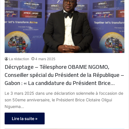
La rédaction
4 mars 2025
Décryptage – Télesphore OBAME NGOMO,
Conseiller spécial du Président de la République –
Gabon : « La candidature du Président Brice
Clotaire Oligui Nguema était très attendue par la
Le 3 mars 2025 dans une déclaration solennelle à l’occasion de
population, qui souhaite le voir poursuivre ce qu’il
son 50eme anniversaire, le Président Brice Clotaire Oligui
a commencé »
Nguema…
Lire la suite »