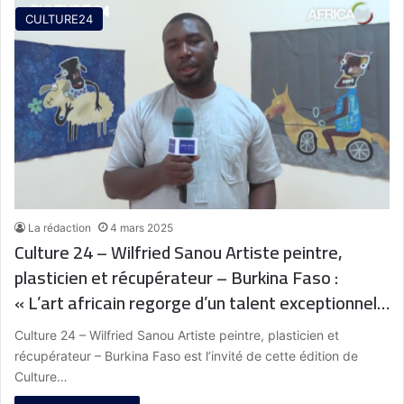
CULTURE24
La rédaction
4 mars 2025
Culture 24 – Wilfried Sanou Artiste peintre,
plasticien et récupérateur – Burkina Faso :
« L’art africain regorge d’un talent exceptionnel,
mais il souffre cruellement d’un manque de
Culture 24 – Wilfried Sanou Artiste peintre, plasticien et
visibilité et de promotion sur la scène
récupérateur – Burkina Faso est l’invité de cette édition de
internationale »
Culture…