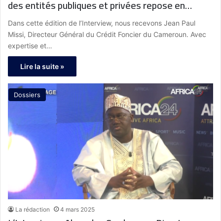
des entités publiques et privées repose en
grande partie sur les actions préalables de
Dans cette édition de l’Interview, nous recevons Jean Paul
l’État »
Missi, Directeur Général du Crédit Foncier du Cameroun. Avec
expertise et…
Lire la suite »
Dossiers
La rédaction
4 mars 2025