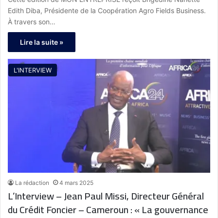
véritable trésor de la nature »
Edith Diba, Présidente de la Coopération Agro Fields Business.
À travers son…
Lire la suite »
L'INTERVIEW
La rédaction
4 mars 2025
L’Interview – Jean Paul Missi, Directeur Général
du Crédit Foncier – Cameroun : « La gouvernance