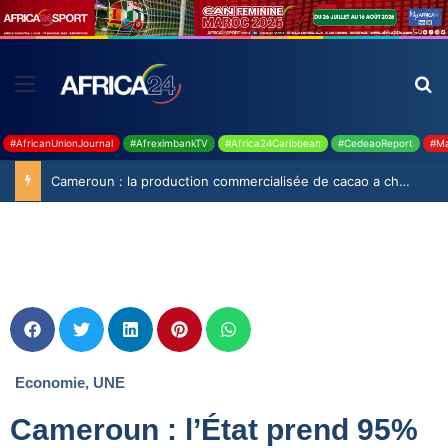
#AfricanUnionJournal
#AfreximbankTV
#Africa24Caribbean
#CedeaoReport
#Ma
Cameroun : la production commercialisée de cacao a chuté de 19,9% durant la saison 2025-2026
Economie
,
UNE
Cameroun : l’État prend 95%