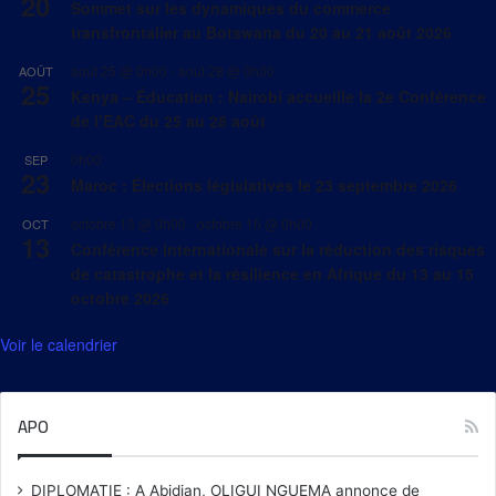
20
Sommet sur les dynamiques du commerce
transfrontalier au Botswana du 20 au 21 août 2026
août 25 @ 0h00
-
août 28 @ 0h00
AOÛT
25
Kenya – Éducation : Nairobi accueille la 2e Conférence
de l’EAC du 25 au 28 août
0h00
SEP
23
Maroc : Élections législatives le 23 septembre 2026
octobre 13 @ 0h00
-
octobre 15 @ 0h00
OCT
13
Conférence internationale sur la réduction des risques
de catastrophe et la résilience en Afrique du 13 au 15
octobre 2026
Voir le calendrier
APO
DIPLOMATIE : A Abidjan, OLIGUI NGUEMA annonce de