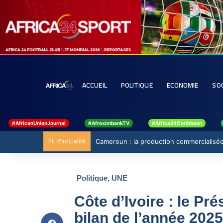
ACCUEIL
POLITIQUE
ECONOMIE
SO
#AfricanUnionJournal
#AfreximbankTV
#Africa24Caribbean
Fil d'actualité
Cameroun : la production commercialisé
Politique
,
UNE
Côte d’Ivoire : le Pr
bilan de l’année 202