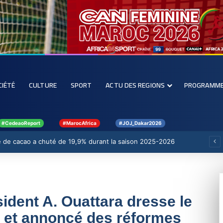
CIÉTÉ
CULTURE
SPORT
ACTU DES REGIONS
PROGRAMM
#CedeaoReport
#MarocAfrica
#JOJ_Dakar2026
e de cacao a chuté de 19,9% durant la saison 2025-2026
ésident A. Ouattara dresse le
5 et annoncé des réformes