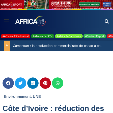
#AfricanUnionJournal
#AfreximbankTV
#Africa24Caribbean
#CedeaoReport
#Ma
Cameroun : la production commercialisée de cacao a chuté de 19,9% durant la saison 2025-2026
Environnement
,
UNE
Côte d’Ivoire : réduction des