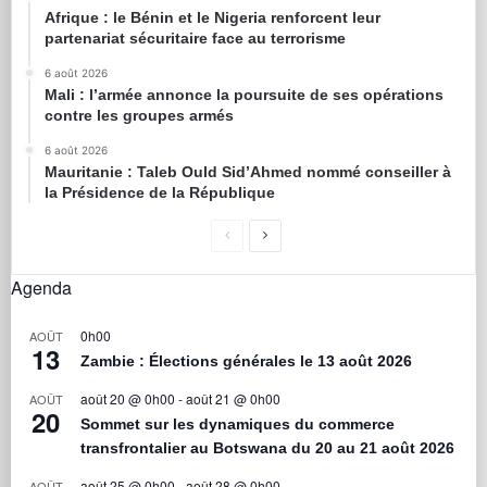
Afrique : le Bénin et le Nigeria renforcent leur
partenariat sécuritaire face au terrorisme
6 août 2026
Mali : l’armée annonce la poursuite de ses opérations
contre les groupes armés
6 août 2026
Mauritanie : Taleb Ould Sid’Ahmed nommé conseiller à
la Présidence de la République
Agenda
0h00
AOÛT
13
Zambie : Élections générales le 13 août 2026
août 20 @ 0h00
-
août 21 @ 0h00
AOÛT
20
Sommet sur les dynamiques du commerce
transfrontalier au Botswana du 20 au 21 août 2026
août 25 @ 0h00
-
août 28 @ 0h00
AOÛT