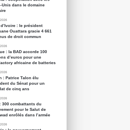
s-Unis dans le domaine
aire
 2026
d’Ivoire : le président
sane Ouattara gracie 4 661
nus de droit commun
 2026
que : la BAD accorde 100
ions d’euros pour une
actory africaine de batteries
 2026
 : Patrice Talon élu
ident du Sénat pour un
at de cinq ans
 2026
 : 300 combattants du
ement pour le Salut de
awad enrôlés dans l’armée
 2026