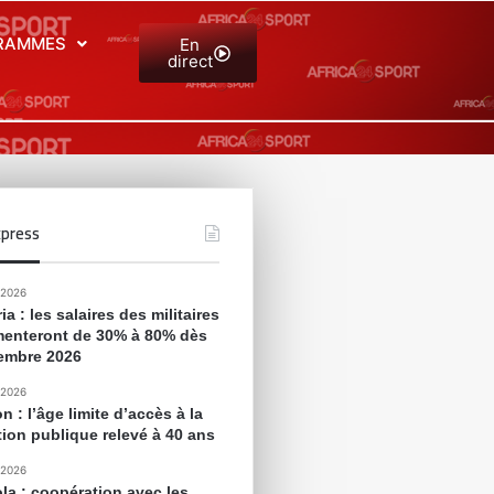
RAMMES
En
direct
press
 2026
ia : les salaires des militaires
enteront de 30% à 80% dès
embre 2026
 2026
 : l’âge limite d’accès à la
tion publique relevé à 40 ans
 2026
la : coopération avec les