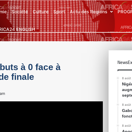
mie
Société
Culture
Sport
Actu des Regions
PROG
RICA24 ENGLISH
NewsEx
buts à 0 face à
de finale
8 août
Nigér
augm
 am
sept
8 août
Gabon
fonc
8 août
Ango