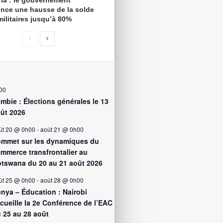
ria : le gouvernement
nce une hausse de la solde
militaires jusqu’à 80%
00
mbie : Élections générales le 13
ût 2026
ût 20 @ 0h00
-
août 21 @ 0h00
mmet sur les dynamiques du
mmerce transfrontalier au
tswana du 20 au 21 août 2026
ût 25 @ 0h00
-
août 28 @ 0h00
nya – Éducation : Nairobi
cueille la 2e Conférence de l’EAC
 25 au 28 août