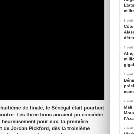
État
milit
8 août
Côte 
Alas
déte
7 août
Afri
mill
gigaf
7 août
Bénin
prés
mand
7 août
Mali
huitième de finale, le Sénégal était pourtant
Mouv
contre. Les three lions auraient pu concéder
l’Az
is heureusement pour eux, la première
t de Jordan Pickford, dès la troisième
7 août