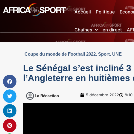
Accueil
Politique
Econo
Chaînes
en direct
AF
Coupe du monde de Football 2022
,
Sport
,
UNE
Le Sénégal s’est incliné 3 
l’Angleterre en huitièmes 
5 décembre 2022
8:10
La Rédaction