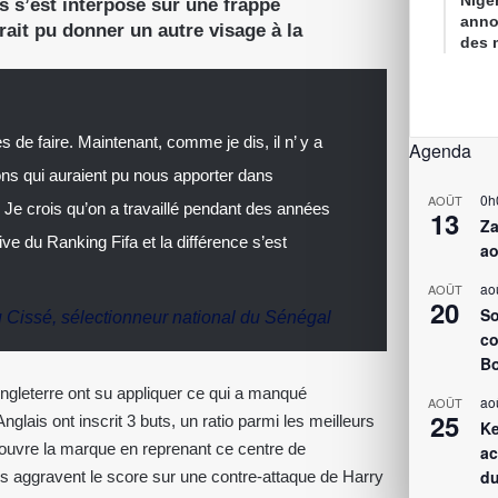
Nigé
s s’est interposé sur une frappe
anno
ait pu donner un autre visage à la
des 
 de faire. Maintenant, comme je dis, il n’ y a
Agenda
ons qui auraient pu nous apporter dans
0h
AOÛT
. Je crois qu’on a travaillé pendant des années
13
Za
five du Ranking Fifa et la différence s’est
ao
ao
AOÛT
20
So
u Cissé, sélectionneur national du Sénégal
co
Bo
Angleterre ont su appliquer ce qui a manqué
ao
AOÛT
25
nglais ont inscrit 3 buts, un ratio parmi les meilleurs
Ke
 ouvre la marque en reprenant ce centre de
ac
du
s aggravent le score sur une contre-attaque de Harry