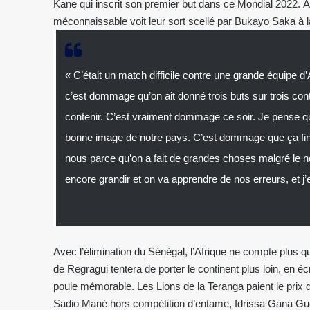
Kane qui inscrit son premier but dans ce Mondial 2022. A
méconnaissable voit leur sort scellé par Bukayo Saka à l
« C’était un match difficile contre une grande équipe d’A
c’est dommage qu’on ait donné trois buts sur trois cont
contenir. C’est vraiment dommage ce soir. Je pense qu
bonne image de notre pays. C’est dommage que ça finis
nous parce qu’on a fait de grandes choses malgré le n
encore grandir et on va apprendre de nos erreurs, et j
Avec l’élimination du Sénégal, l’Afrique ne compte plus
de Regragui tentera de porter le continent plus loin, en éc
poule mémorable. Les Lions de la Teranga paient le prix 
Sadio Mané hors compétition d’entame, Idrissa Gana Guey