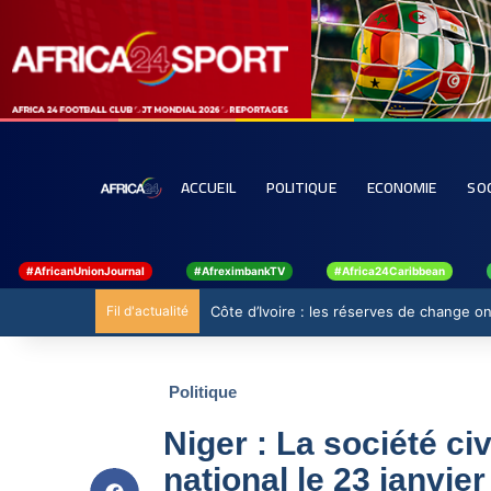
ACCUEIL
POLITIQUE
ECONOMIE
SO
#AfricanUnionJournal
#AfreximbankTV
#Africa24Caribbean
Fil d'actualité
Côte d’Ivoire : les réserves de change ont
Politique
Niger : La société ci
national le 23 janvier