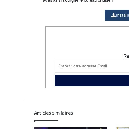
avait ainsi souligné le bureau onusien.
Instal
Re
Articles similaires