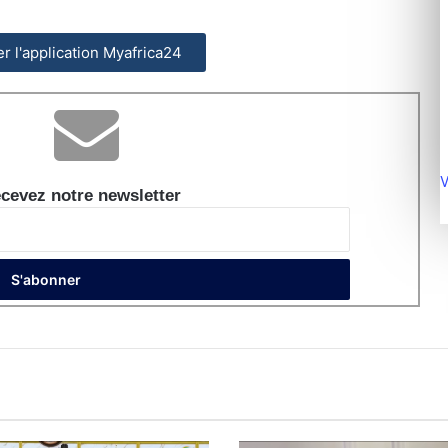
ler l'application Myafrica24
V
cevez notre newsletter