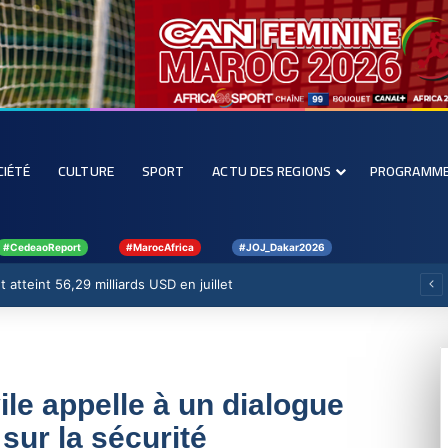
CIÉTÉ
CULTURE
SPORT
ACTU DES REGIONS
PROGRAMM
#CedeaoReport
#MarocAfrica
#JOJ_Dakar2026
 atteint 56,29 milliards USD en juillet
vile appelle à un dialogue
 sur la sécurité