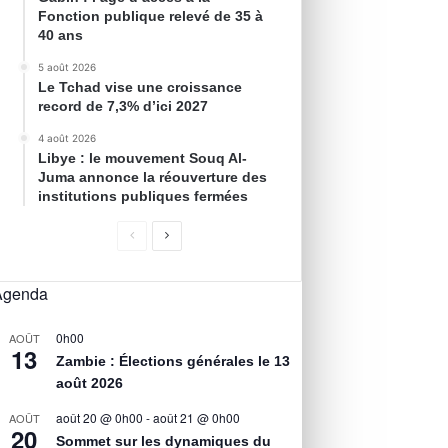
Fonction publique relevé de 35 à
40 ans
5 août 2026
Le Tchad vise une croissance
record de 7,3% d’ici 2027
4 août 2026
Libye : le mouvement Souq Al-
Juma annonce la réouverture des
institutions publiques fermées
Agenda
0h00
AOÛT
13
Zambie : Élections générales le 13
août 2026
août 20 @ 0h00
-
août 21 @ 0h00
AOÛT
20
Sommet sur les dynamiques du