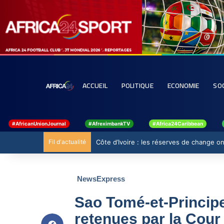
ACCUEIL
POLITIQUE
ECONOMIE
SO
#AfricanUnionJournal
#AfreximbankTV
#Africa24Caribbean
Fil d'actualité
Côte d’Ivoire : les réserves de change ont
NewsExpress
Sao Tomé-et-Principe
retenues par la Cour 