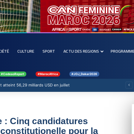
CIÉTÉ
CULTURE
SPORT
ACTU DES REGIONS
PROGRAMM
#CedeaoReport
#MarocAfrica
#JOJ_Dakar2026
 atteint 56,29 milliards USD en juillet
 : Cinq candidatures
constitutionelle pour la