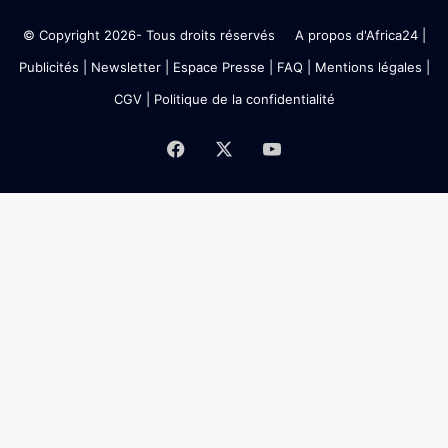
© Copyright 2026- Tous droits réservés
A propos d'Africa24
|
Publicités
|
Newsletter
|
Espace Presse
| FAQ
| Mentions légales
|
CGV
|
Politique de la confidentialité