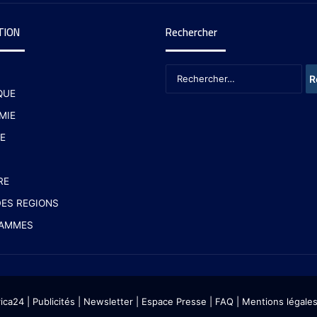
TION
Rechercher
QUE
MIE
E
RE
ES REGIONS
AMMES
rica24
|
Publicités
|
Newsletter
|
Espace Presse
| FAQ
| Mentions légale