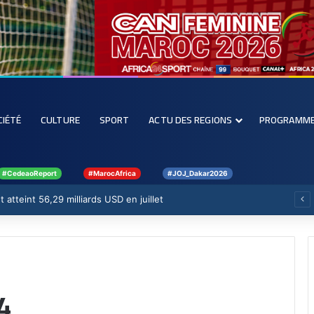
CIÉTÉ
CULTURE
SPORT
ACTU DES REGIONS
PROGRAMM
#CedeaoReport
#MarocAfrica
#JOJ_Dakar2026
 atteint 56,29 milliards USD en juillet
4