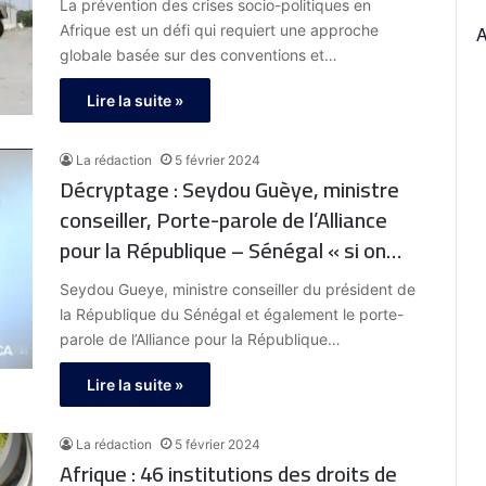
La prévention des crises socio-politiques en
Afrique est un défi qui requiert une approche
globale basée sur des conventions et…
Lire la suite »
La rédaction
5 février 2024
Décryptage : Seydou Guèye, ministre
conseiller, Porte-parole de l’Alliance
pour la République – Sénégal « si on
entre en élection avec des suspicions,
Seydou Gueye, ministre conseiller du président de
des contestations sur les procédures
la République du Sénégal et également le porte-
de vérification des candidatures, je
parole de l’Alliance pour la République…
pense sa n’inaugure rien de bon »
Lire la suite »
La rédaction
5 février 2024
Afrique : 46 institutions des droits de