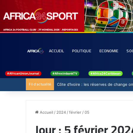
ACCUEIL
POLITIQUE
ECONOMIE
SO
#AfricanUnionJournal
#AfreximbankTV
#Africa24Caribbean
Fil d'actualité
Côte d’Ivoire : les réserves de change ont
Accueil
/
2024
/
février
/
05
Jour :
5 février 202