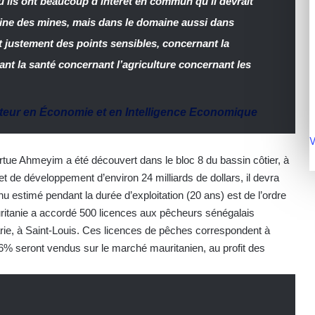
u’ils ont beaucoup d’intérêt en commun qu’il devrait
aine des mines, mais dans le domaine aussi dans
justement des points sensibles, concernant la
nt la santé concernant l’agriculture concernant les
teur en Économie et en Intelligence Economique
V
rtue Ahmeyim a été découvert dans le bloc 8 du bassin côtier, à
et de développement d’environ 24 milliards de dollars, il devra
u estimé pendant la durée d’exploitation (20 ans) est de l’ordre
auritanie a accordé 500 licences aux pêcheurs sénégalais
rie, à Saint-Louis. Ces licences de pêches correspondent à
6% seront vendus sur le marché mauritanien, au profit des