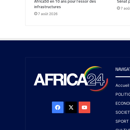
Africa50 en 10 ans pour l’essor des
Sénat p
infrastructures
7 aoû
7 août 2026
NAVIGA
Accueil
POLITI
ECONO
SOCIET
SPORT