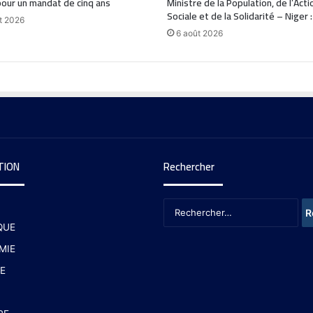
our un mandat de cinq ans
Ministre de la Population, de l’Acti
Sociale et de la Solidarité – Niger 
t 2026
6 août 2026
TION
Rechercher
QUE
MIE
E