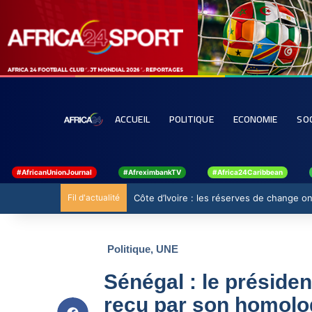
ACCUEIL
POLITIQUE
ECONOMIE
SO
#AfricanUnionJournal
#AfreximbankTV
#Africa24Caribbean
Fil d'actualité
Côte d’Ivoire : les réserves de change ont
Politique
,
UNE
Sénégal : le préside
reçu par son homolo