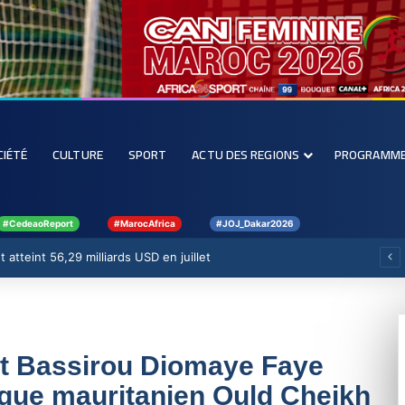
CIÉTÉ
CULTURE
SPORT
ACTU DES REGIONS
PROGRAMM
#CedeaoReport
#MarocAfrica
#JOJ_Dakar2026
 atteint 56,29 milliards USD en juillet
nt Bassirou Diomaye Faye
gue mauritanien Ould Cheikh