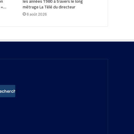
on
les années 1980 à travers le long
: «…
métrage La Télé du directeur
6 août 2026