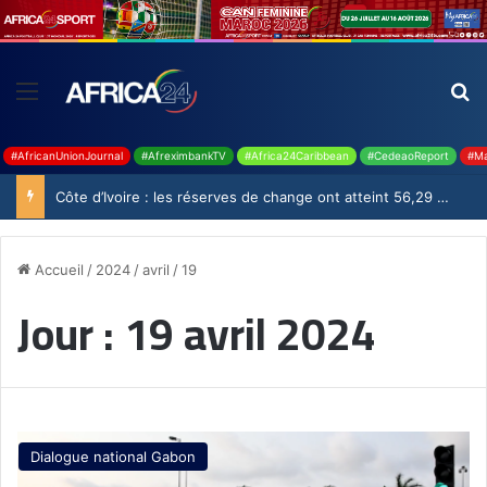
#AfricanUnionJournal
#AfreximbankTV
#Africa24Caribbean
#CedeaoReport
#Ma
Côte d’Ivoire : les réserves de change ont atteint 56,29 milliards USD en juillet
Accueil
/
2024
/
avril
/
19
Jour :
19 avril 2024
Dialogue national Gabon