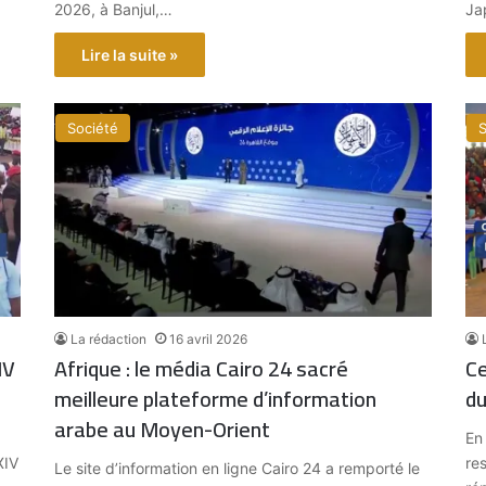
2026, à Banjul,…
Ja
Lire la suite »
Société
S
La rédaction
16 avril 2026
IV
Afrique : le média Cairo 24 sacré
Ce
meilleure plateforme d’information
d
arabe au Moyen-Orient
En
XIV
re
Le site d’information en ligne Cairo 24 a remporté le