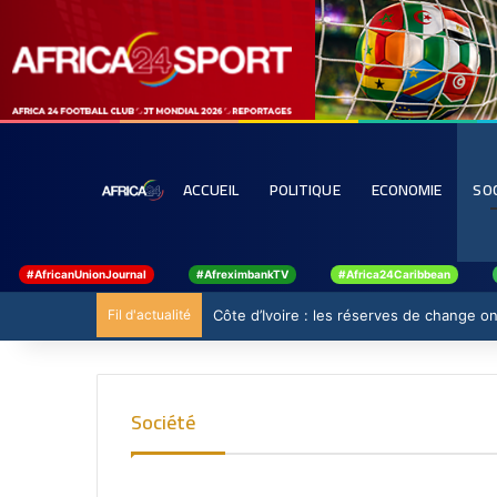
ACCUEIL
POLITIQUE
ECONOMIE
SO
#AfricanUnionJournal
#AfreximbankTV
#Africa24Caribbean
Fil d'actualité
Côte d’Ivoire : les réserves de change ont
Société