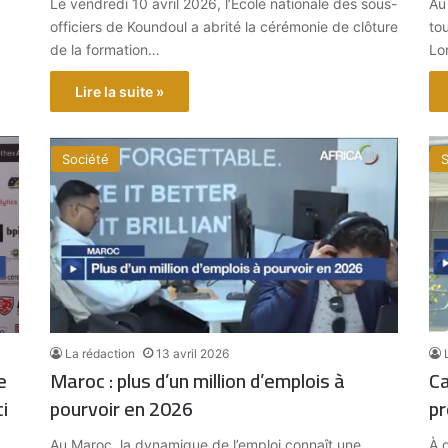
Le vendredi 10 avril 2026, l’École nationale des sous-
Au
officiers de Koundoul a abrité la cérémonie de clôture
to
de la formation…
Lo
Lire la suite »
Société
S
La rédaction
13 avril 2026
e
Maroc : plus d’un million d’emplois à
Ca
i
pourvoir en 2026
pr
Au Maroc, la dynamique de l’emploi connaît une
À 