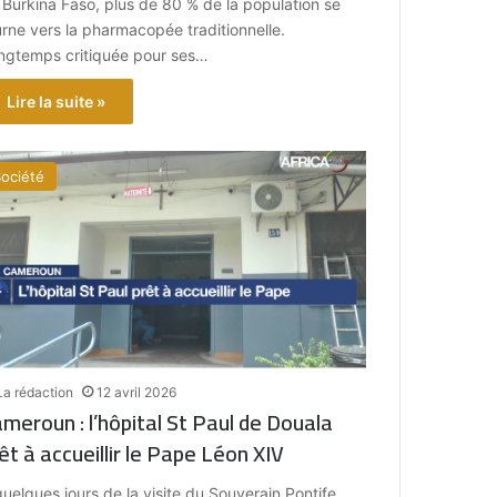
 Burkina Faso, plus de 80 % de la population se
urne vers la pharmacopée traditionnelle.
ngtemps critiquée pour ses…
Lire la suite »
ociété
La rédaction
12 avril 2026
meroun : l’hôpital St Paul de Douala
êt à accueillir le Pape Léon XIV
quelques jours de la visite du Souverain Pontife