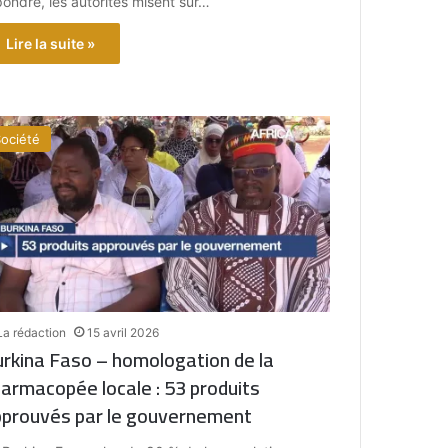
pondre, les autorités misent sur…
Lire la suite »
ociété
La rédaction
15 avril 2026
rkina Faso – homologation de la
armacopée locale : 53 produits
prouvés par le gouvernement