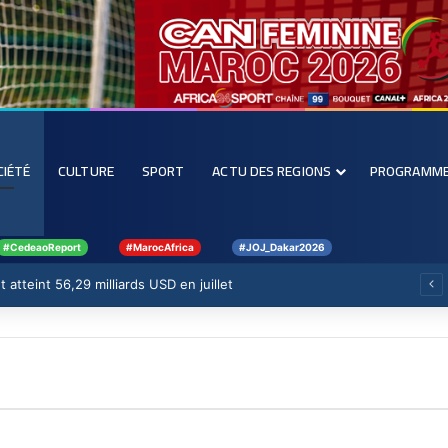
CIÉTÉ
CULTURE
SPORT
ACTU DES REGIONS
PROGRAMM
#CedeaoReport
#MarocAfrica
#JOJ_Dakar2026
 atteint 56,29 milliards USD en juillet