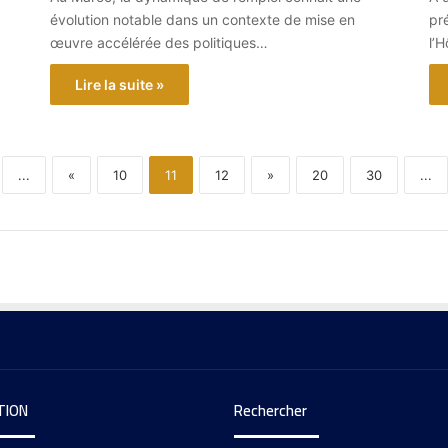
évolution notable dans un contexte de mise en
pré
œuvre accélérée des politiques…
l’H
Lire la suite »
...
«
10
11
12
»
20
30
...
TION
Rechercher