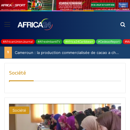
#AfricanUnionJournal
#AfreximbankTV
#Africa24Caribbean
#CedeaoReport
#Ma
Cameroun : la production commercialisée de cacao a chuté de 19,9% durant la saison 2025-2026
Société
Société