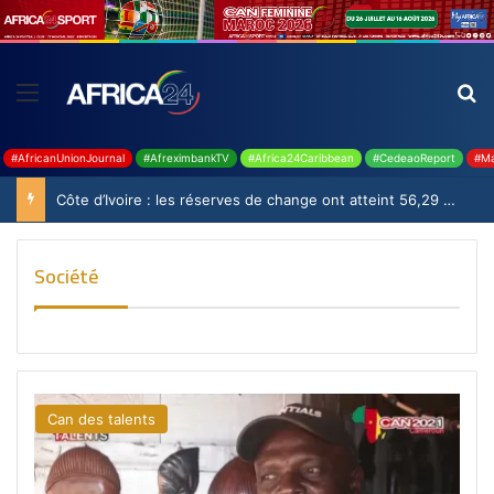
#AfricanUnionJournal
#AfreximbankTV
#Africa24Caribbean
#CedeaoReport
#Ma
Côte d’Ivoire : les réserves de change ont atteint 56,29 milliards USD en juillet
Société
Can des talents