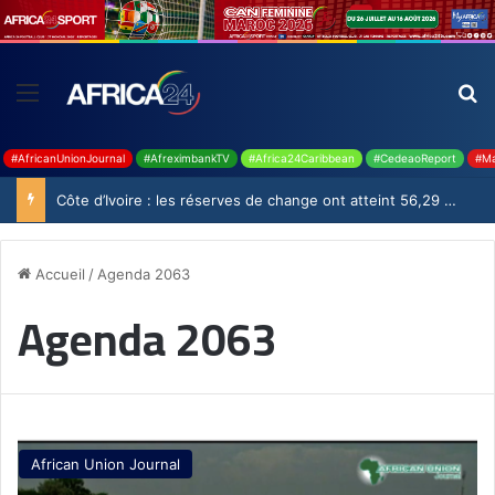
#AfricanUnionJournal
#AfreximbankTV
#Africa24Caribbean
#CedeaoReport
#Ma
Côte d’Ivoire : les réserves de change ont atteint 56,29 milliards USD en juillet
Accueil
/
Agenda 2063
Agenda 2063
African Union Journal