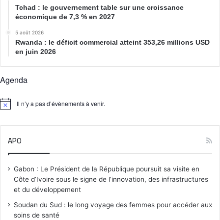
Tchad : le gouvernement table sur une croissance
économique de 7,3 % en 2027
5 août 2026
Rwanda : le déficit commercial atteint 353,26 millions USD
en juin 2026
Agenda
Il n’y a pas d’évènements à venir.
N
o
t
i
APO
c
e
Gabon : Le Président de la République poursuit sa visite en
Côte d’Ivoire sous le signe de l’innovation, des infrastructures
et du développement
Soudan du Sud : le long voyage des femmes pour accéder aux
soins de santé