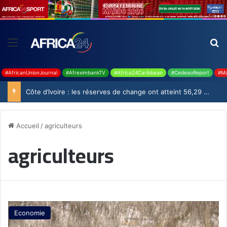
#AfricanUnionJournal
#AfreximbankTV
#Africa24Caribbean
#CedeaoReport
#Ma
Côte d’Ivoire : les réserves de change ont atteint 56,29 milliards USD en juillet
Accueil
/
agriculteurs
agriculteurs
Economie