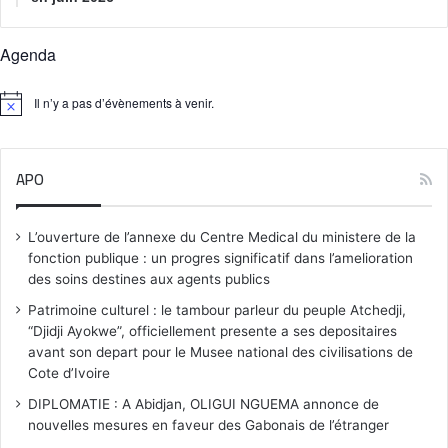
Agenda
Il n’y a pas d’évènements à venir.
N
o
t
i
APO
c
e
L’ouverture de l’annexe du Centre Medical du ministere de la
fonction publique : un progres significatif dans l’amelioration
des soins destines aux agents publics
Patrimoine culturel : le tambour parleur du peuple Atchedji,
“Djidji Ayokwe”, officiellement presente a ses depositaires
avant son depart pour le Musee national des civilisations de
Cote d’Ivoire
DIPLOMATIE : A Abidjan, OLIGUI NGUEMA annonce de
nouvelles mesures en faveur des Gabonais de l’étranger