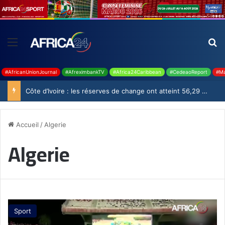
#AfricanUnionJournal
#AfreximbankTV
#Africa24Caribbean
#CedeaoReport
#Ma
Côte d’Ivoire : les réserves de change ont atteint 56,29 milliards USD en juillet
Accueil
/
Algerie
Algerie
Sport