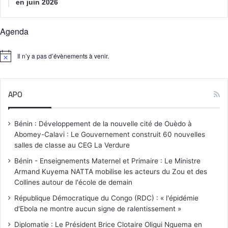
en juin 2026
Agenda
Il n’y a pas d’évènements à venir.
N
o
t
i
APO
c
e
Bénin : Développement de la nouvelle cité de Ouèdo à
Abomey-Calavi : Le Gouvernement construit 60 nouvelles
salles de classe au CEG La Verdure
Bénin - Enseignements Maternel et Primaire : Le Ministre
Armand Kuyema NATTA mobilise les acteurs du Zou et des
Collines autour de l'école de demain
République Démocratique du Congo (RDC) : « l'épidémie
d'Ebola ne montre aucun signe de ralentissement »
Diplomatie : Le Président Brice Clotaire Oligui Nguema en