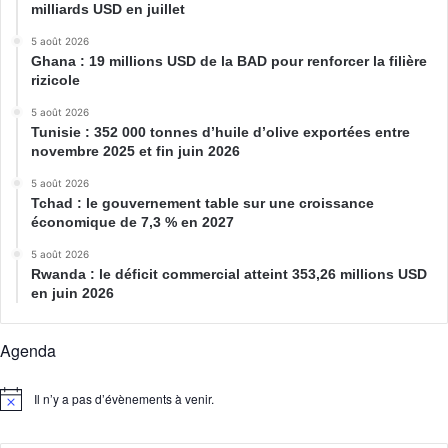
milliards USD en juillet
5 août 2026
Ghana : 19 millions USD de la BAD pour renforcer la filière
rizicole
5 août 2026
Tunisie : 352 000 tonnes d’huile d’olive exportées entre
novembre 2025 et fin juin 2026
5 août 2026
Tchad : le gouvernement table sur une croissance
économique de 7,3 % en 2027
5 août 2026
Rwanda : le déficit commercial atteint 353,26 millions USD
en juin 2026
Agenda
Il n’y a pas d’évènements à venir.
N
o
t