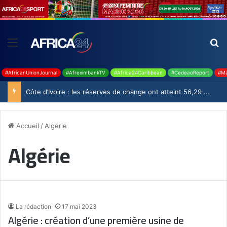
#AfricanUnionJournal
#AfreximbankTV
#Africa24Caribbean
#CedeaoReport
#Ma
Côte d’Ivoire : les réserves de change ont atteint 56,29 milliards USD en juillet
Accueil
/
Algérie
Algérie
La rédaction
17 mai 2023
Algérie : création d’une première usine de