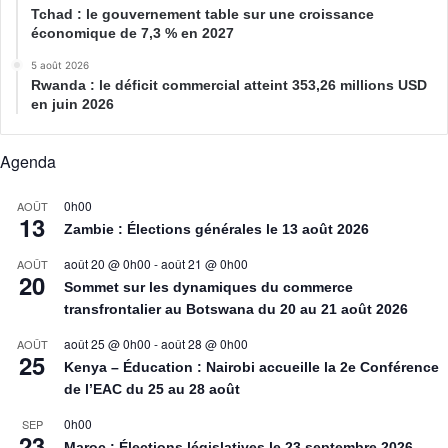
Tchad : le gouvernement table sur une croissance
économique de 7,3 % en 2027
5 août 2026
Rwanda : le déficit commercial atteint 353,26 millions USD
en juin 2026
Agenda
0h00
AOÛT
13
Zambie : Élections générales le 13 août 2026
août 20 @ 0h00
-
août 21 @ 0h00
AOÛT
20
Sommet sur les dynamiques du commerce
transfrontalier au Botswana du 20 au 21 août 2026
août 25 @ 0h00
-
août 28 @ 0h00
AOÛT
25
Kenya – Éducation : Nairobi accueille la 2e Conférence
de l’EAC du 25 au 28 août
0h00
SEP
23
Maroc : Élections législatives le 23 septembre 2026