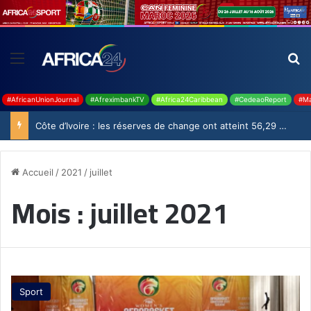
#AfricanUnionJournal
#AfreximbankTV
#Africa24Caribbean
#CedeaoReport
#Ma
Côte d’Ivoire : les réserves de change ont atteint 56,29 milliards USD en juillet
Accueil
/
2021
/
juillet
Mois :
juillet 2021
Sport