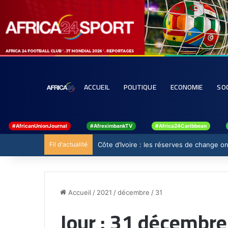
ACCUEIL
POLITIQUE
ECONOMIE
SO
#AfricanUnionJournal
#AfreximbankTV
#Africa24Caribbean
Fil d'actualité
Côte d’Ivoire : les réserves de change ont
Accueil
/
2021
/
décembre
/
31
Jour :
31 décembre