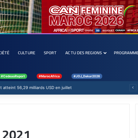
CIÉTÉ
CULTURE
SPORT
ACTU DES REGIONS
PROGRAMM
#CedeaoReport
#MarocAfrica
#JOJ_Dakar2026
 atteint 56,29 milliards USD en juillet
 2021