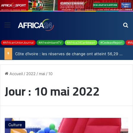
#AfricanUnionJournal
#AfreximbankTV
#Africa24Caribbean
#CedeaoReport
#Ma
Côte d’Ivoire : les réserves de change ont atteint 56,29 milliards USD en juillet
Accueil
/
2022
/
mai
/
10
Jour :
10 mai 2022
Culture