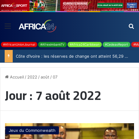
#AfricanUnionJournal
#AfreximbankTV
#Africa24Caribbean
#CedeaoReport
#Ma
Côte d’Ivoire : les réserves de change ont atteint 56,29 milliards USD en juillet
Accueil
/
2022
/
août
/
07
Jour :
7 août 2022
Jeux du Commonwealth