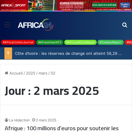
#AfricanUnionJournal
#AfreximbankTV
#Africa24Caribbean
#CedeaoReport
#Ma
Côte d’Ivoire : les réserves de change ont atteint 56,29 milliards USD en juillet
Accueil
/
2025
/
mars
/
02
Jour :
2 mars 2025
La rédaction
2 mars 2025
Afrique : 100 millions d’euros pour soutenir les