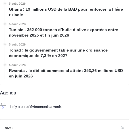
5 août 2026
Ghana : 19 millions USD de la BAD pour renforcer la filière
rizicole
5 août 2026
Tunisie : 352 000 tonnes d’huile d’olive exportées entre
novembre 2025 et fin juin 2026
5 août 2026
Tchad : le gouvernement table sur une croissance
économique de 7,3 % en 2027
5 août 2026
Rwanda : le déficit commercial atteint 353,26 millions USD
en juin 2026
Agenda
Il n’y a pas d’évènements à venir.
N
o
t
i
APO
c