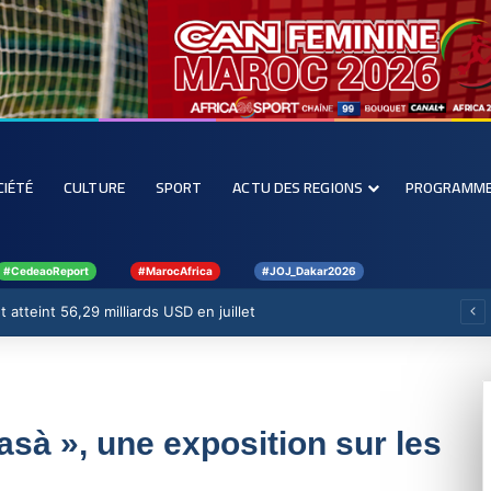
CIÉTÉ
CULTURE
SPORT
ACTU DES REGIONS
PROGRAMM
#CedeaoReport
#MarocAfrica
#JOJ_Dakar2026
 atteint 56,29 milliards USD en juillet
sà », une exposition sur les