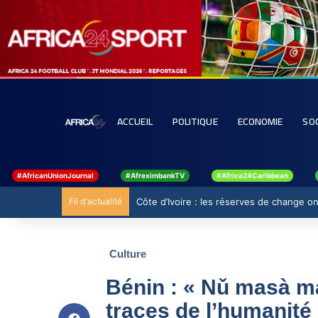
ACCUEIL
POLITIQUE
ECONOMIE
SO
#AfricanUnionJournal
#AfreximbankTV
#Africa24Caribbean
Fil d'actualité
Côte d’Ivoire : les réserves de change ont
Culture
Bénin : « Nǔ masà ma
traces de l’humanité