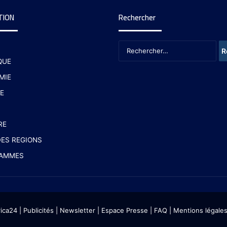
TION
Rechercher
QUE
MIE
E
RE
ES REGIONS
AMMES
rica24
|
Publicités
|
Newsletter
|
Espace Presse
| FAQ
| Mentions légale