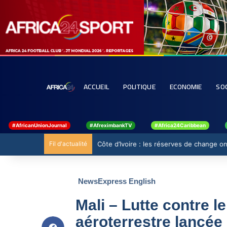
ACCUEIL
POLITIQUE
ECONOMIE
SO
#AfricanUnionJournal
#AfreximbankTV
#Africa24Caribbean
Fil d'actualité
Côte d’Ivoire : les réserves de change ont
NewsExpress English
Mali – Lutte contre l
aéroterrestre lancée