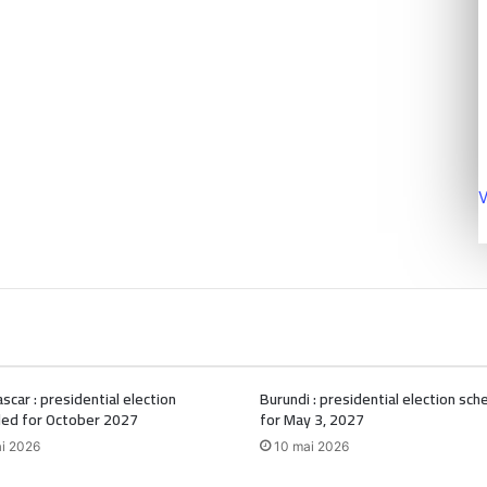
V
car : presidential election
Burundi : presidential election sc
led for October 2027
for May 3, 2027
i 2026
10 mai 2026