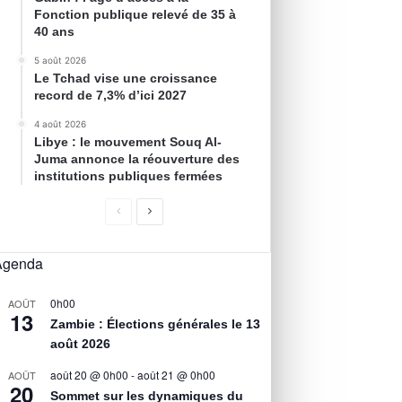
Fonction publique relevé de 35 à
40 ans
5 août 2026
Le Tchad vise une croissance
record de 7,3% d’ici 2027
4 août 2026
Libye : le mouvement Souq Al-
Juma annonce la réouverture des
institutions publiques fermées
Agenda
0h00
AOÛT
13
Zambie : Élections générales le 13
août 2026
août 20 @ 0h00
-
août 21 @ 0h00
AOÛT
20
Sommet sur les dynamiques du