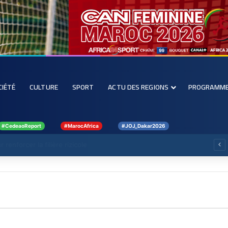
CIÉTÉ
CULTURE
SPORT
ACTU DES REGIONS
PROGRAMM
#CedeaoReport
#MarocAfrica
#JOJ_Dakar2026
forcer la filière rizicole