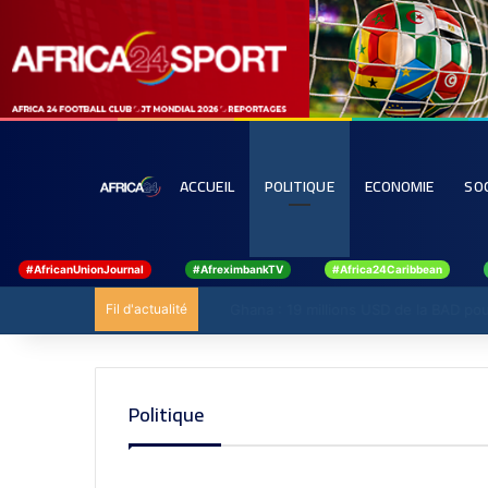
ACCUEIL
POLITIQUE
ECONOMIE
SO
#AfricanUnionJournal
#AfreximbankTV
#Africa24Caribbean
Fil d'actualité
Ghana : 19 millions USD de la BAD pour ren
Politique