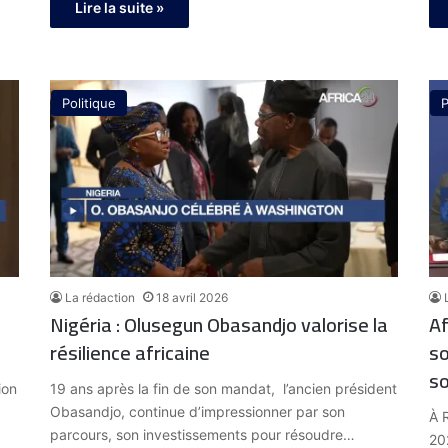
Lire la suite »
Politique
P
La rédaction
18 avril 2026
Nigéria : Olusegun Obasandjo valorise la
Af
résilience africaine
so
so
ion
19 ans après la fin de son mandat, l’ancien président
Obasandjo, continue d’impressionner par son
À 
parcours, son investissements pour résoudre…
20