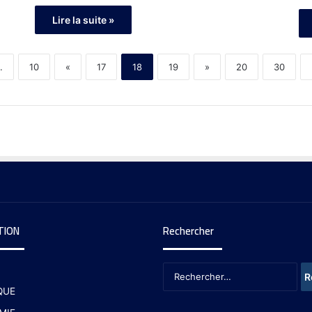
Lire la suite »
.
10
«
17
18
19
»
20
30
TION
Rechercher
QUE