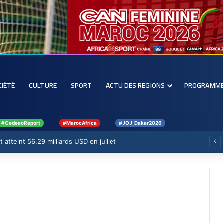
CIÉTÉ
CULTURE
SPORT
ACTU DES REGIONS
PROGRAMM
#CedeaoReport
#MarocAfrica
#JOJ_Dakar2026
 atteint 56,29 milliards USD en juillet
1