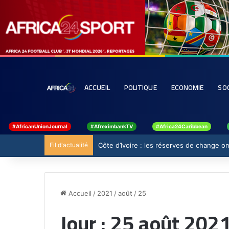
ACCUEIL
POLITIQUE
ECONOMIE
SO
#AfricanUnionJournal
#AfreximbankTV
#Africa24Caribbean
Fil d'actualité
Côte d’Ivoire : les réserves de change ont
Accueil
/
2021
/
août
/
25
Jour :
25 août 202